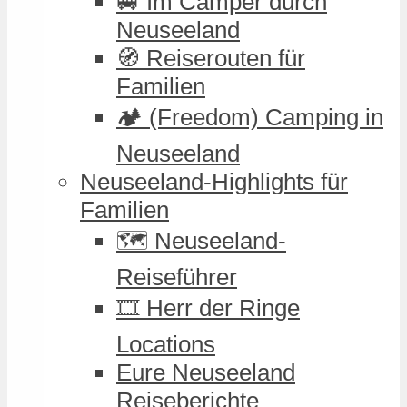
🚐 Im Camper durch
Neuseeland
🧭 Reiserouten für
Familien
🏕️ (Freedom) Camping in
Neuseeland
Neuseeland-Highlights für
Familien
🗺️ Neuseeland-
Reiseführer
🎞️ Herr der Ringe
Locations
Eure Neuseeland
Reiseberichte