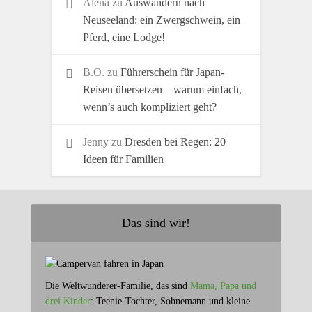
Alena
zu
Auswandern nach
Neuseeland: ein Zwergschwein, ein
Pferd, eine Lodge!
B.O.
zu
Führerschein für Japan-
Reisen übersetzen – warum einfach,
wenn’s auch kompliziert geht?
Jenny
zu
Dresden bei Regen: 20
Ideen für Familien
Das sind wir!
Die Weltwunderer-Familie, das sind
Mama, Papa und
drei Kinder
: Teenie-Tochter, Sohnemann und kleine