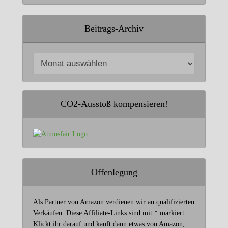
Beitrags-Archiv
CO2-Ausstoß kompensieren!
Offenlegung
Als Partner von Amazon verdienen wir an qualifizierten
Verkäufen. Diese Affiliate-Links sind mit * markiert.
Klickt ihr darauf und kauft dann etwas von Amazon,