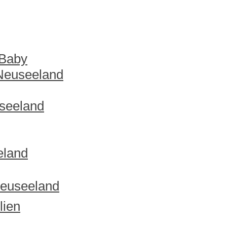
 Baby
 Neuseeland
useeland
eland
Neuseeland
lien