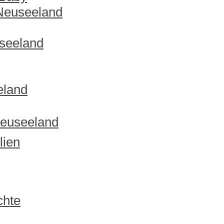
 Neuseeland
useeland
eland
Neuseeland
lien
chte