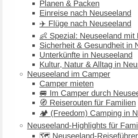
Planen & Packen
Einreise nach Neuseeland
✈️ Flüge nach Neuseeland
👶 Spezial: Neuseeland mit
Sicherheit & Gesundheit in
Unterkünfte in Neuseeland
Kultur, Natur & Alltag in Ne
Neuseeland im Camper
Camper mieten
🚐 Im Camper durch Neuse
🧭 Reiserouten für Familien
🏕️ (Freedom) Camping in 
Neuseeland-Highlights für Fami
🗺️ Neuseeland-Reiseführer