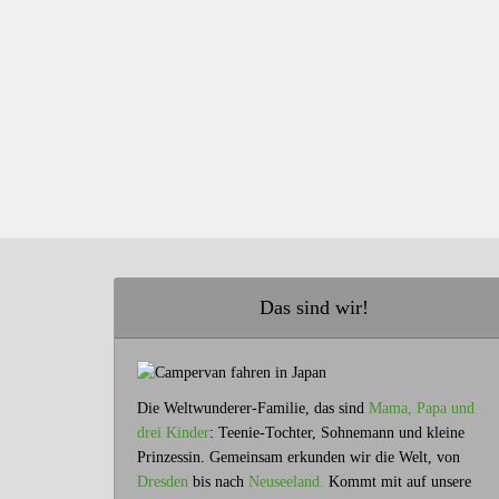
Das sind wir!
Die Weltwunderer-Familie, das sind
Mama, Papa und
drei Kinder
: Teenie-Tochter, Sohnemann und kleine
Prinzessin. Gemeinsam erkunden wir die Welt, von
Dresden
bis nach
Neuseeland.
Kommt mit auf unsere