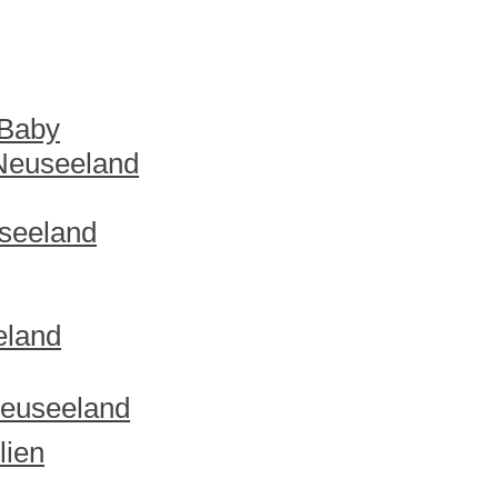
 Baby
 Neuseeland
useeland
eland
Neuseeland
lien