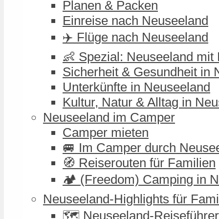
Planen & Packen
Einreise nach Neuseeland
✈️ Flüge nach Neuseeland
👶 Spezial: Neuseeland mit
Sicherheit & Gesundheit in
Unterkünfte in Neuseeland
Kultur, Natur & Alltag in Ne
Neuseeland im Camper
Camper mieten
🚐 Im Camper durch Neuse
🧭 Reiserouten für Familien
🏕️ (Freedom) Camping in 
Neuseeland-Highlights für Fami
🗺️ Neuseeland-Reiseführer