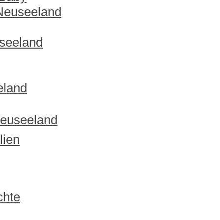
 Neuseeland
useeland
eland
Neuseeland
lien
chte