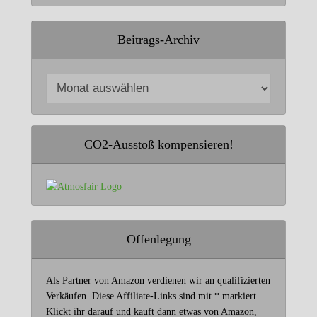
Beitrags-Archiv
CO2-Ausstoß kompensieren!
Offenlegung
Als Partner von Amazon verdienen wir an qualifizierten
Verkäufen. Diese Affiliate-Links sind mit * markiert.
Klickt ihr darauf und kauft dann etwas von Amazon,