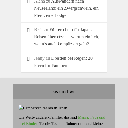
Alena
zu
Auswandern nach
Neuseeland: ein Zwergschwein, ein
Pferd, eine Lodge!
B.O.
zu
Führerschein für Japan-
Reisen übersetzen – warum einfach,
wenn’s auch kompliziert geht?
Jenny
zu
Dresden bei Regen: 20
Ideen für Familien
Das sind wir!
Die Weltwunderer-Familie, das sind
Mama, Papa und
drei Kinder
: Teenie-Tochter, Sohnemann und kleine