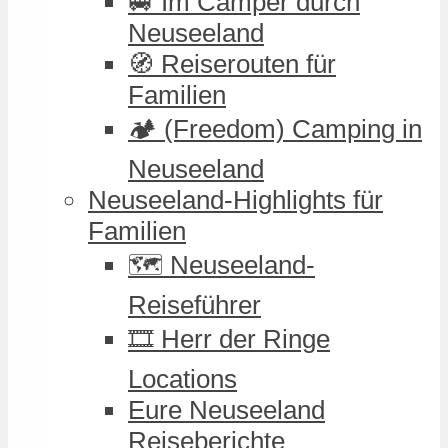
🚐 Im Camper durch
Neuseeland
🧭 Reiserouten für
Familien
🏕️ (Freedom) Camping in
Neuseeland
Neuseeland-Highlights für
Familien
🗺️ Neuseeland-
Reiseführer
🎞️ Herr der Ringe
Locations
Eure Neuseeland
Reiseberichte