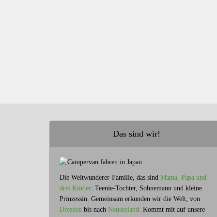
Das sind wir!
Die Weltwunderer-Familie, das sind
Mama, Papa und
drei Kinder
: Teenie-Tochter, Sohnemann und kleine
Prinzessin. Gemeinsam erkunden wir die Welt, von
Dresden
bis nach
Neuseeland.
Kommt mit auf unsere