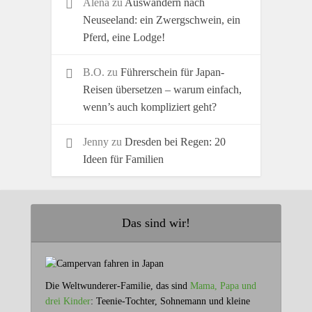
Alena
zu
Auswandern nach
Neuseeland: ein Zwergschwein, ein
Pferd, eine Lodge!
B.O.
zu
Führerschein für Japan-
Reisen übersetzen – warum einfach,
wenn’s auch kompliziert geht?
Jenny
zu
Dresden bei Regen: 20
Ideen für Familien
Das sind wir!
Die Weltwunderer-Familie, das sind
Mama, Papa und
drei Kinder
: Teenie-Tochter, Sohnemann und kleine