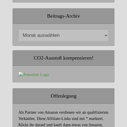
Beitrags-Archiv
CO2-Ausstoß kompensieren!
Offenlegung
Als Partner von Amazon verdienen wir an qualifizierten
Verkäufen. Diese Affiliate-Links sind mit * markiert.
Klickt ihr darauf und kauft dann etwas von Amazon,