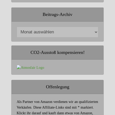
Beitrags-Archiv
CO2-Ausstoß kompensieren!
Offenlegung
Als Partner von Amazon verdienen wir an qualifizierten
Verkäufen. Diese Affiliate-Links sind mit * markiert.
Klickt ihr darauf und kauft dann etwas von Amazon,