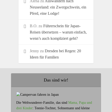
Alena
zu
Auswandern nach
Neuseeland: ein Zwergschwein, ein
Pferd, eine Lodge!
B.O.
zu
Führerschein für Japan-
Reisen übersetzen – warum einfach,
wenn’s auch kompliziert geht?
Jenny
zu
Dresden bei Regen: 20
Ideen für Familien
Das sind wir!
Die Weltwunderer-Familie, das sind
Mama, Papa und
drei Kinder
: Teenie-Tochter, Sohnemann und kleine