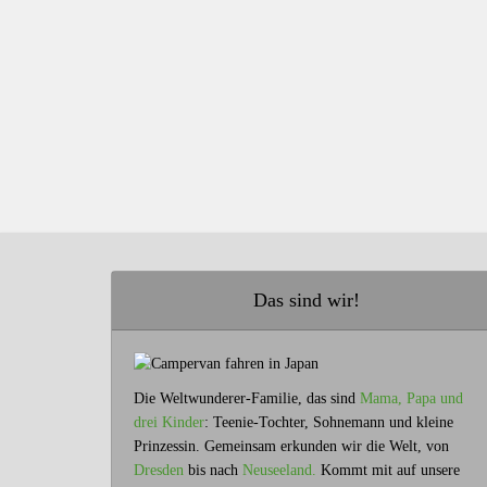
Das sind wir!
Die Weltwunderer-Familie, das sind
Mama, Papa und
drei Kinder
: Teenie-Tochter, Sohnemann und kleine
Prinzessin. Gemeinsam erkunden wir die Welt, von
Dresden
bis nach
Neuseeland.
Kommt mit auf unsere