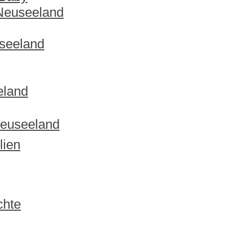
 Neuseeland
useeland
eland
Neuseeland
lien
chte