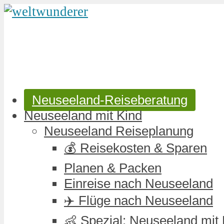
Neuseeland-Reiseberatung
Neuseeland mit Kind
Neuseeland Reiseplanung
💰 Reisekosten & Sparen
Planen & Packen
Einreise nach Neuseeland
✈️ Flüge nach Neuseeland
👶 Spezial: Neuseeland mit