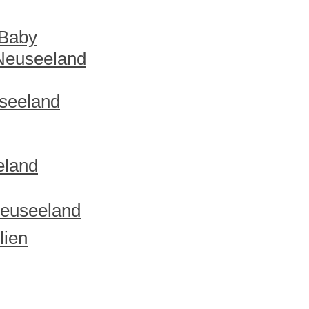
 Baby
 Neuseeland
useeland
eland
Neuseeland
lien