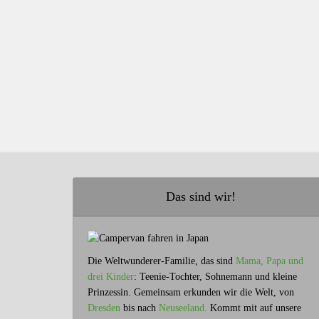
Das sind wir!
Die Weltwunderer-Familie, das sind
Mama, Papa und
drei Kinder
: Teenie-Tochter, Sohnemann und kleine
Prinzessin. Gemeinsam erkunden wir die Welt, von
Dresden
bis nach
Neuseeland.
Kommt mit auf unsere