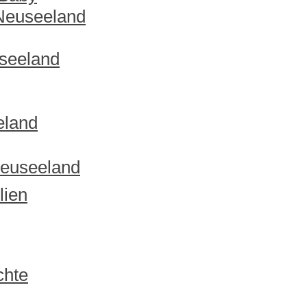
 Neuseeland
useeland
eland
Neuseeland
lien
chte