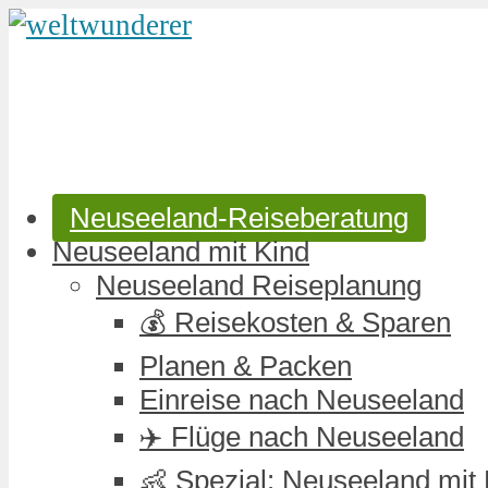
Neuseeland-Reiseberatung
Neuseeland mit Kind
Neuseeland Reiseplanung
💰 Reisekosten & Sparen
Planen & Packen
Einreise nach Neuseeland
✈️ Flüge nach Neuseeland
👶 Spezial: Neuseeland mit