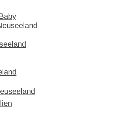
 Baby
 Neuseeland
useeland
eland
Neuseeland
lien