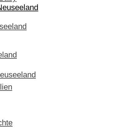
 Neuseeland
useeland
eland
Neuseeland
lien
chte