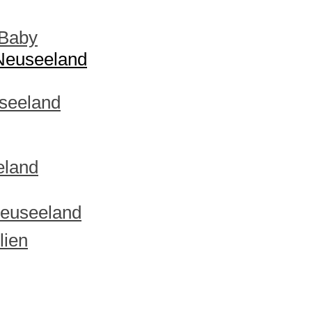
 Baby
 Neuseeland
useeland
eland
Neuseeland
lien