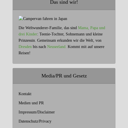
Das sind wir!
Die Weltwunderer-Familie, das sind
Mama, Papa und
drei Kinder
: Teenie-Tochter, Sohnemann und kleine
Prinzessin. Gemeinsam erkunden wir die Welt, von
Dresden
bis nach
Neuseeland.
Kommt mit auf unsere
Reisen!
Media/PR und Gesetz
Kontakt
Medien und PR
Impressum/Disclaimer
Datenschutz/Privacy