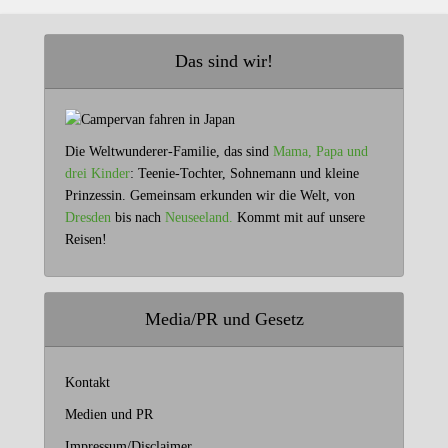
Das sind wir!
Die Weltwunderer-Familie, das sind
Mama, Papa und
drei Kinder
: Teenie-Tochter, Sohnemann und kleine
Prinzessin. Gemeinsam erkunden wir die Welt, von
Dresden
bis nach
Neuseeland.
Kommt mit auf unsere
Reisen!
Media/PR und Gesetz
Kontakt
Medien und PR
Impressum/Disclaimer