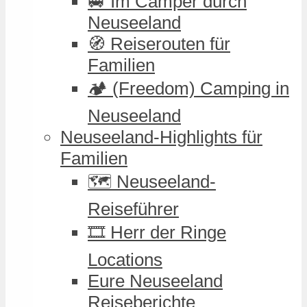
🚐 Im Camper durch
Neuseeland
🧭 Reiserouten für
Familien
🏕️ (Freedom) Camping in
Neuseeland
Neuseeland-Highlights für
Familien
🗺️ Neuseeland-
Reiseführer
🎞️ Herr der Ringe
Locations
Eure Neuseeland
Reiseberichte