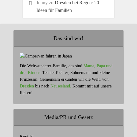
Jenny
zu
Dresden bei Regen: 20
Ideen für Familien
Das sind wir!
Die Weltwunderer-Familie, das sind
Mama, Papa und
drei Kinder
: Teenie-Tochter, Sohnemann und kleine
Prinzessin. Gemeinsam erkunden wir die Welt, von
Dresden
bis nach
Neuseeland.
Kommt mit auf unsere
Reisen!
Media/PR und Gesetz
Kontakt