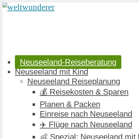
Neuseeland-Reiseberatung
Neuseeland mit Kind
Neuseeland Reiseplanung
💰 Reisekosten & Sparen
Planen & Packen
Einreise nach Neuseeland
✈️ Flüge nach Neuseeland
👶 Spezial: Neuseeland mit