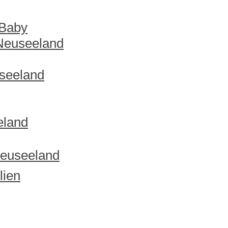
 Baby
 Neuseeland
useeland
eland
Neuseeland
lien