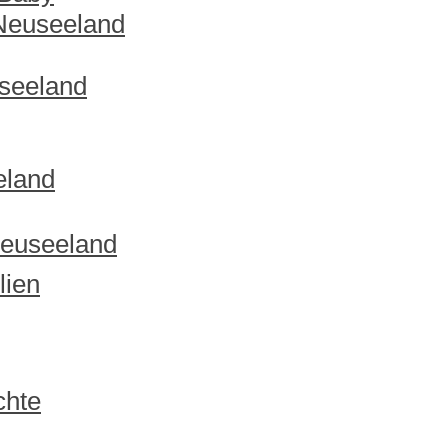
 Neuseeland
useeland
eland
Neuseeland
lien
chte