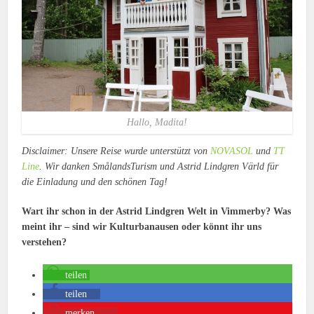
Hallo, Madita!
Disclaimer: Unsere Reise wurde unterstützt von
NOVASOL
und
TT
Line
. Wir danken SmålandsTurism und Astrid Lindgren Värld für
die Einladung und den schönen Tag!
Wart ihr schon in der Astrid Lindgren Welt in Vimmerby? Was
meint ihr – sind wir Kulturbanausen oder könnt ihr uns
verstehen?
teilen
teilen
1
merken
322