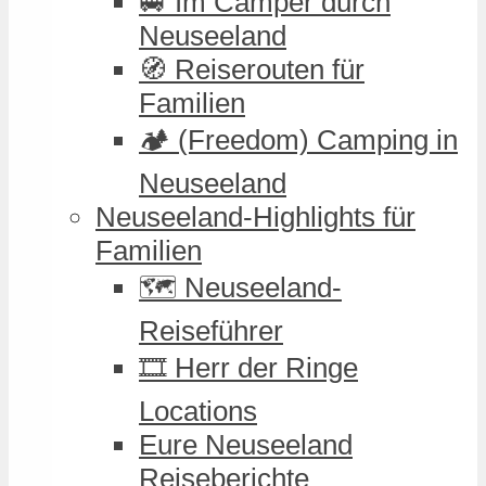
🚐 Im Camper durch
Neuseeland
🧭 Reiserouten für
Familien
🏕️ (Freedom) Camping in
Neuseeland
Neuseeland-Highlights für
Familien
🗺️ Neuseeland-
Reiseführer
🎞️ Herr der Ringe
Locations
Eure Neuseeland
Reiseberichte