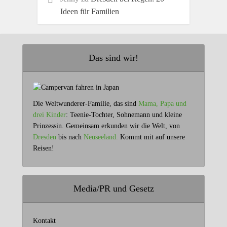
Ideen für Familien
Das sind wir!
Die Weltwunderer-Familie, das sind
Mama, Papa und
drei Kinder
: Teenie-Tochter, Sohnemann und kleine
Prinzessin. Gemeinsam erkunden wir die Welt, von
Dresden
bis nach
Neuseeland.
Kommt mit auf unsere
Reisen!
Media/PR und Gesetz
Kontakt