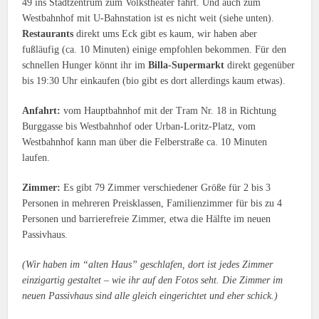
49 ins Stadtzentrum zum Volkstheater fährt. Und auch zum
Westbahnhof mit U-Bahnstation ist es nicht weit (siehe unten).
Restaurants
direkt ums Eck gibt es kaum, wir haben aber
fußläufig (ca. 10 Minuten) einige empfohlen bekommen. Für den
schnellen Hunger könnt ihr im
Billa-Supermarkt
direkt gegenüber
bis 19:30 Uhr einkaufen (bio gibt es dort allerdings kaum etwas).
Anfahrt:
vom Hauptbahnhof mit der Tram Nr. 18 in Richtung
Burggasse bis Westbahnhof oder Urban-Loritz-Platz, vom
Westbahnhof kann man über die Felberstraße ca. 10 Minuten
laufen.
Zimmer:
Es gibt 79 Zimmer verschiedener Größe für 2 bis 3
Personen in mehreren Preisklassen, Familienzimmer für bis zu 4
Personen und barrierefreie Zimmer, etwa die Hälfte im neuen
Passivhaus.
(Wir haben im “alten Haus” geschlafen, dort ist jedes Zimmer
einzigartig gestaltet – wie ihr auf den Fotos seht. Die Zimmer im
neuen Passivhaus sind alle gleich eingerichtet und eher schick.)