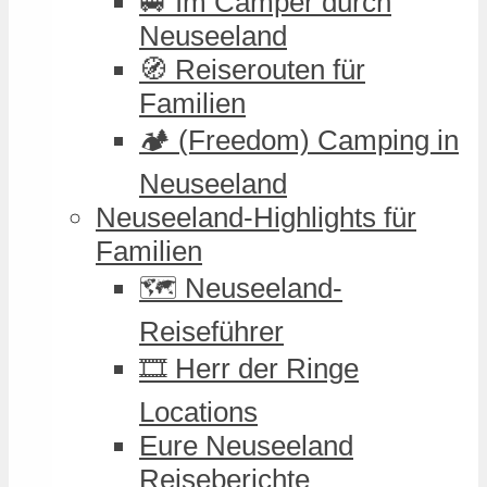
🚐 Im Camper durch
Neuseeland
🧭 Reiserouten für
Familien
🏕️ (Freedom) Camping in
Neuseeland
Neuseeland-Highlights für
Familien
🗺️ Neuseeland-
Reiseführer
🎞️ Herr der Ringe
Locations
Eure Neuseeland
Reiseberichte