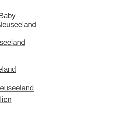
 Baby
 Neuseeland
useeland
eland
Neuseeland
lien