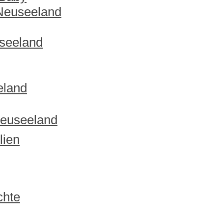
 Neuseeland
useeland
eland
Neuseeland
lien
chte