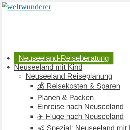
Neuseeland-Reiseberatung
Neuseeland mit Kind
Neuseeland Reiseplanung
💰 Reisekosten & Sparen
Planen & Packen
Einreise nach Neuseeland
✈️ Flüge nach Neuseeland
👶 Spezial: Neuseeland mit