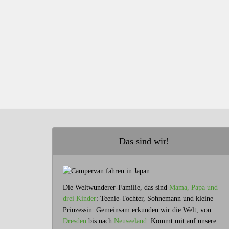
Das sind wir!
Die Weltwunderer-Familie, das sind
Mama, Papa und
drei Kinder
: Teenie-Tochter, Sohnemann und kleine
Prinzessin. Gemeinsam erkunden wir die Welt, von
Dresden
bis nach
Neuseeland.
Kommt mit auf unsere