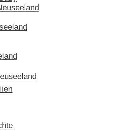
 Neuseeland
useeland
eland
Neuseeland
lien
chte