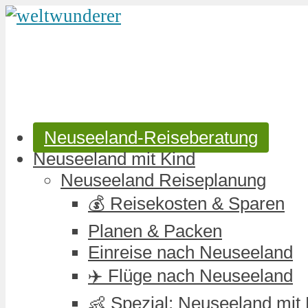
Neuseeland-Reiseberatung
Neuseeland mit Kind
Neuseeland Reiseplanung
💰 Reisekosten & Sparen
Planen & Packen
Einreise nach Neuseeland
✈️ Flüge nach Neuseeland
👶 Spezial: Neuseeland mit