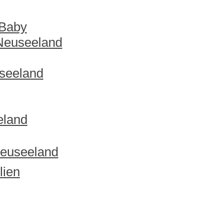
 Baby
 Neuseeland
useeland
eland
Neuseeland
lien