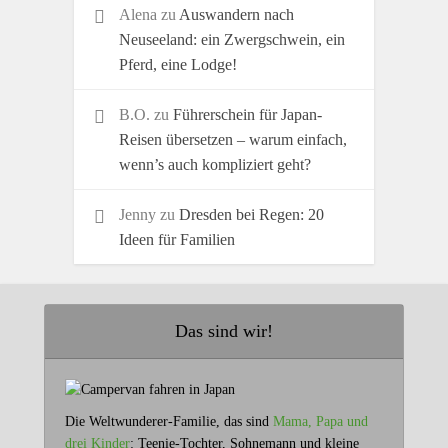
Alena
zu
Auswandern nach
Neuseeland: ein Zwergschwein, ein
Pferd, eine Lodge!
B.O.
zu
Führerschein für Japan-
Reisen übersetzen – warum einfach,
wenn’s auch kompliziert geht?
Jenny
zu
Dresden bei Regen: 20
Ideen für Familien
Das sind wir!
Die Weltwunderer-Familie, das sind
Mama, Papa und
drei Kinder
: Teenie-Tochter, Sohnemann und kleine