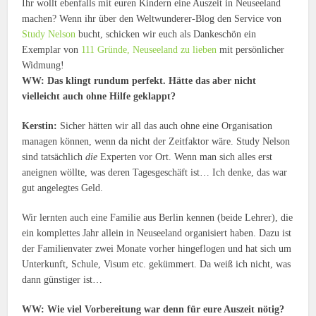
Ihr wollt ebenfalls mit euren Kindern eine Auszeit in Neuseeland
machen? Wenn ihr über den Weltwunderer-Blog den Service von
Study Nelson
bucht, schicken wir euch als Dankeschön ein
Exemplar von
111 Gründe, Neuseeland zu lieben
mit persönlicher
Widmung!
WW: Das klingt rundum perfekt. Hätte das aber nicht
vielleicht auch ohne Hilfe geklappt?
Kerstin:
Sicher hätten wir all das auch ohne eine Organisation
managen können, wenn da nicht der Zeitfaktor wäre. Study Nelson
sind tatsächlich
die
Experten vor Ort. Wenn man sich alles erst
aneignen wöllte, was deren Tagesgeschäft ist… Ich denke, das war
gut angelegtes Geld.
Wir lernten auch eine Familie aus Berlin kennen (beide Lehrer), die
ein komplettes Jahr allein in Neuseeland organisiert haben. Dazu ist
der Familienvater zwei Monate vorher hingeflogen und hat sich um
Unterkunft, Schule, Visum etc. gekümmert. Da weiß ich nicht, was
dann günstiger ist…
WW: Wie viel Vorbereitung war denn für eure Auszeit nötig?