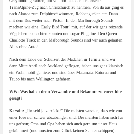
Greymouth gefahren, um von dort aus den historischen
TransAlpine-Zug nach Christchurch zu nehmen. Von da aus ging es
nach Akaroa zum Delphinschwimmen, Robbengucken etc. Dann
mit dem Bus weiter nach Picton. In den Marlborough Sounds
machten wir eine “Early Bird Tour” mit, auf der wir ganz reizende
Vögelchen beobachten konnten und sogar Pinguine. Den Queen
Charlotte Track in den Malborough Sounds sind wir auch gelaufen.
Alles ohne Auto!
Nach dem Ende der Schulzeit der Mädchen in Term 2 sind wir
dann Mitte April nach Auckland geflogen, haben uns ganz klassisch
ein Wohnmobil gemietet und sind über Matamata, Rotorua und
Taupo bis nach Wellington gefahren.
WW: Was haben denn Verwandte und Bekannte zu eurer Idee
gesagt?
Kerstin:
„Ihr seid ja verrückt!“ Die meisten wussten, dass wir von
einer Idee nur schwer abzubringen sind. Die meisten haben sich für
uns gefreut; Oma und Opa haben sich auch gern um unser Haus
gekümmert (und mussten zum Glück keinen Schnee schippen).