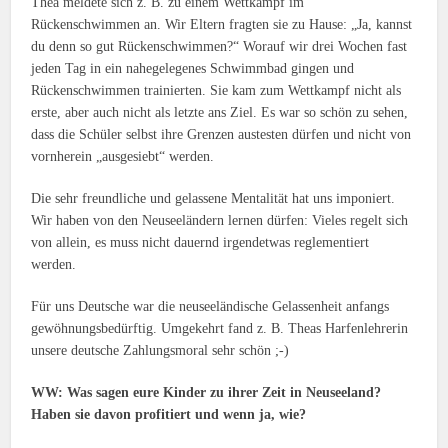
Thea meldete sich z. B. zu einem Wettkampf im
Rückenschwimmen an. Wir Eltern fragten sie zu Hause: „Ja, kannst
du denn so gut Rückenschwimmen?“ Worauf wir drei Wochen fast
jeden Tag in ein nahegelegenes Schwimmbad gingen und
Rückenschwimmen trainierten. Sie kam zum Wettkampf nicht als
erste, aber auch nicht als letzte ans Ziel. Es war so schön zu sehen,
dass die Schüler selbst ihre Grenzen austesten dürfen und nicht von
vornherein „ausgesiebt“ werden.
Die sehr freundliche und gelassene Mentalität hat uns imponiert.
Wir haben von den Neuseeländern lernen dürfen: Vieles regelt sich
von allein, es muss nicht dauernd irgendetwas reglementiert
werden.
Für uns Deutsche war die neuseeländische Gelassenheit anfangs
gewöhnungsbedürftig. Umgekehrt fand z. B. Theas Harfenlehrerin
unsere deutsche Zahlungsmoral sehr schön ;-)
WW: Was sagen eure Kinder zu ihrer Zeit in Neuseeland?
Haben sie davon profitiert und wenn ja, wie?