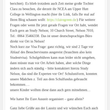
berichtet). Es blieb trotzdem auch Zeit meine große Tochter
Clara zu besuchen, die derzeit ihr NCEA am Upper Hutt
College in Wellington macht (hier ihr Link, falls Ihr mal auf
Ihren Blog schauen wollt:
https://clairegreen.de/
) Für weitere
Fragen oder wenn Ihr jetzt gerade Fragen vor Ort habt, wendet
Euch gern an Study Nelson; 10 Church Street, Nelson 7010,
Tel.: 0064 35466338. Das ist unser deutschsprachiges Büro
direkt vor Ort in Nelson!
Noch kurz zur Visa Frage: ganz richtig, wir sind 2 Tage vor
Ablauf des Besuchervisums ausgereist (brauchten also kein
Studentvisa). Schulgebühren kann man leider nicht umgehen,
dann müsste man vor Ort Arbeit haben, aber solche Dinge
ändern sich auch ständig – bitte kontaktiert hierzu Study
Nelson, das sind die Experten vor Ort! Schuluniform, konnten
unsere Mädchen z. Teil aus dem Schulfundus gebraucht
bekommen….
unsere Kinder wollten diese dann auch gern mitnehmen…
Wie hattet Ihr Eure Auszeit organisiert – ganz allein?
Ganz liebe Grüße aus der Lausitz und wir wünschen Euch auch