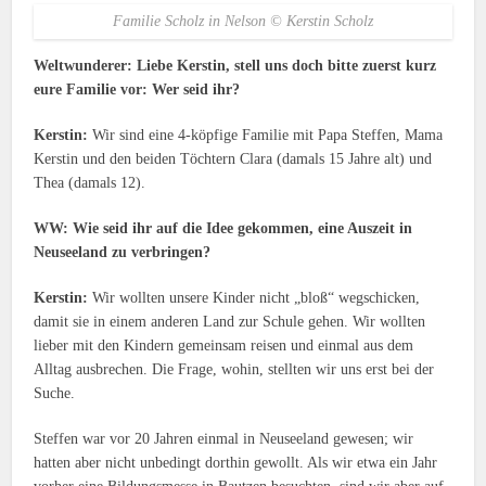
Familie Scholz in Nelson © Kerstin Scholz
Weltwunderer: Liebe Kerstin, stell uns doch bitte zuerst kurz
eure Familie vor: Wer seid ihr?
Kerstin:
Wir sind eine 4-köpfige Familie mit Papa Steffen, Mama
Kerstin und den beiden Töchtern Clara (damals 15 Jahre alt) und
Thea (damals 12).
WW: Wie seid ihr auf die Idee gekommen, eine Auszeit in
Neuseeland zu verbringen?
Kerstin:
Wir wollten unsere Kinder nicht „bloß“ wegschicken,
damit sie in einem anderen Land zur Schule gehen. Wir wollten
lieber mit den Kindern gemeinsam reisen und einmal aus dem
Alltag ausbrechen. Die Frage, wohin, stellten wir uns erst bei der
Suche.
Steffen war vor 20 Jahren einmal in Neuseeland gewesen; wir
hatten aber nicht unbedingt dorthin gewollt. Als wir etwa ein Jahr