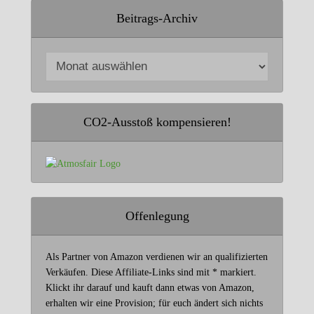
Beitrags-Archiv
CO2-Ausstoß kompensieren!
Offenlegung
Als Partner von Amazon verdienen wir an qualifizierten
Verkäufen. Diese Affiliate-Links sind mit * markiert.
Klickt ihr darauf und kauft dann etwas von Amazon,
erhalten wir eine Provision; für euch ändert sich nichts