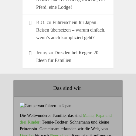
Pferd, eine Lodge!
B.O.
zu
Führerschein für Japan-
Reisen übersetzen – warum einfach,
wenn’s auch kompliziert geht?
Jenny
zu
Dresden bei Regen: 20
Ideen für Familien
Das sind wir!
Die Weltwunderer-Familie, das sind
Mama, Papa und
drei Kinder
: Teenie-Tochter, Sohnemann und kleine
Prinzessin. Gemeinsam erkunden wir die Welt, von
Dresden
bis nach
Neuseeland.
Kommt mit auf unsere