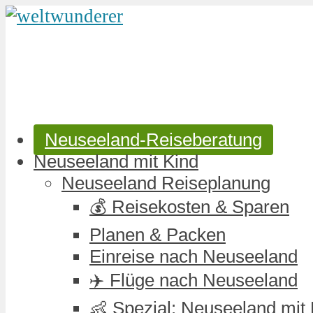
Neuseeland-Reiseberatung
Neuseeland mit Kind
Neuseeland Reiseplanung
💰 Reisekosten & Sparen
Planen & Packen
Einreise nach Neuseeland
✈️ Flüge nach Neuseeland
👶 Spezial: Neuseeland mit