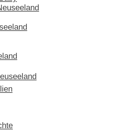
 Neuseeland
useeland
eland
Neuseeland
lien
chte