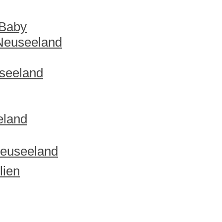
 Baby
 Neuseeland
useeland
eland
Neuseeland
lien