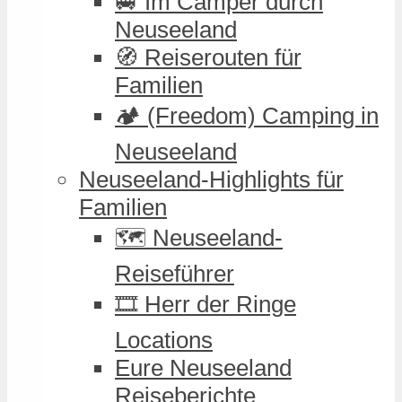
🚐 Im Camper durch
Neuseeland
🧭 Reiserouten für
Familien
🏕️ (Freedom) Camping in
Neuseeland
Neuseeland-Highlights für
Familien
🗺️ Neuseeland-
Reiseführer
🎞️ Herr der Ringe
Locations
Eure Neuseeland
Reiseberichte