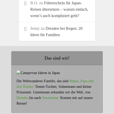
B.O.
zu
Führerschein für Japan-
Reisen übersetzen – warum einfach,
wenn’s auch kompliziert geht?
Jenny
zu
Dresden bei Regen: 20
Ideen für Familien
Das sind wir!
Die Weltwunderer-Familie, das sind
Mama, Papa und
drei Kinder
: Teenie-Tochter, Sohnemann und kleine
Prinzessin. Gemeinsam erkunden wir die Welt, von
Dresden
bis nach
Neuseeland.
Kommt mit auf unsere
Reisen!