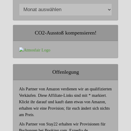
CO2-Ausstoß kompensieren!
Offenlegung
Als Partner von Amazon verdienen wir an qualifizierten
Verkäufen. Diese Affiliate-Links sind mit * markiert.
Klickt ihr darauf und kauft dann etwas von Amazon,
erhalten wir eine Provision; für euch ändert sich nichts
am Preis.
Als Partner von Stay22 erhalten wir Provisionen für
Buchungen bei Booking.com, Expedia.de,