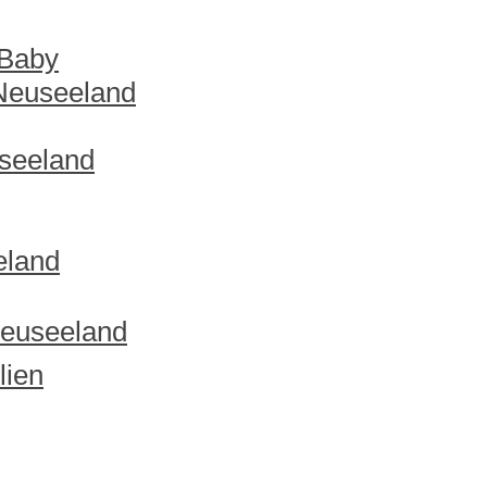
 Baby
 Neuseeland
useeland
eland
Neuseeland
lien