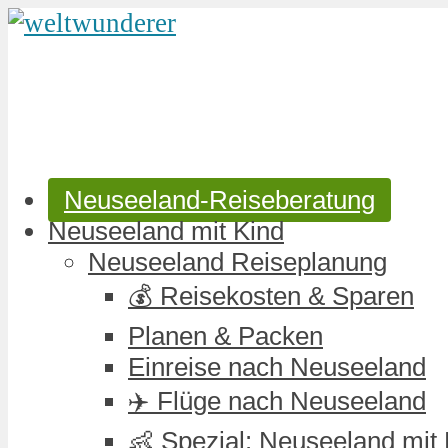
Neuseeland-Reiseberatung
Neuseeland mit Kind
Neuseeland Reiseplanung
💰 Reisekosten & Sparen
Planen & Packen
Einreise nach Neuseeland
✈️ Flüge nach Neuseeland
👶 Spezial: Neuseeland mit