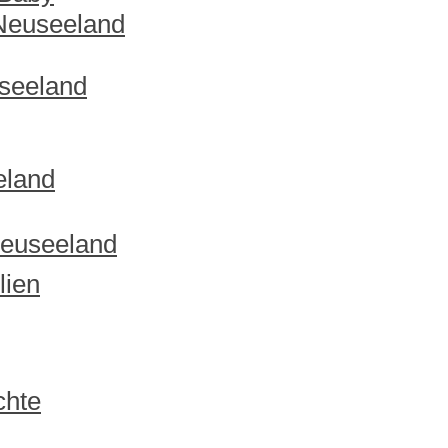
 Neuseeland
useeland
eland
Neuseeland
lien
chte