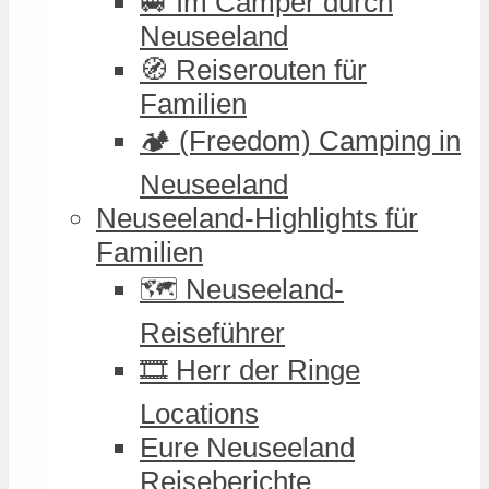
🚐 Im Camper durch
Neuseeland
🧭 Reiserouten für
Familien
🏕️ (Freedom) Camping in
Neuseeland
Neuseeland-Highlights für
Familien
🗺️ Neuseeland-
Reiseführer
🎞️ Herr der Ringe
Locations
Eure Neuseeland
Reiseberichte