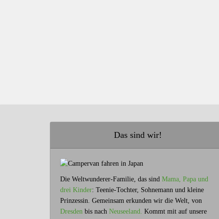
Das sind wir!
Die Weltwunderer-Familie, das sind
Mama, Papa und
drei Kinder
: Teenie-Tochter, Sohnemann und kleine
Prinzessin. Gemeinsam erkunden wir die Welt, von
Dresden
bis nach
Neuseeland.
Kommt mit auf unsere