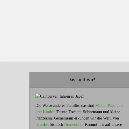
Das sind wir!
Die Weltwunderer-Familie, das sind
Mama, Papa und
drei Kinder
: Teenie-Tochter, Sohnemann und kleine
Prinzessin. Gemeinsam erkunden wir die Welt, von
Dresden
bis nach
Neuseeland.
Kommt mit auf unsere