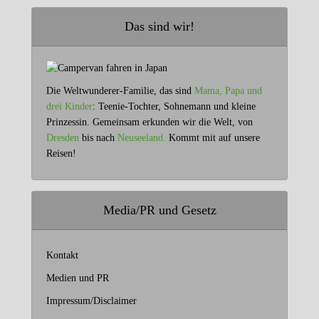
Das sind wir!
Die Weltwunderer-Familie, das sind
Mama, Papa und
drei Kinder
: Teenie-Tochter, Sohnemann und kleine
Prinzessin. Gemeinsam erkunden wir die Welt, von
Dresden
bis nach
Neuseeland.
Kommt mit auf unsere
Reisen!
Media/PR und Gesetz
Kontakt
Medien und PR
Impressum/Disclaimer