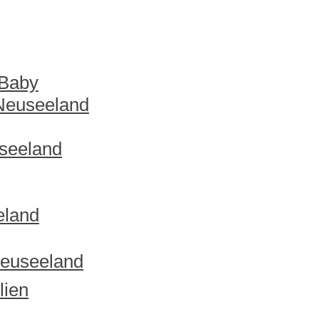
 Baby
 Neuseeland
useeland
eland
Neuseeland
lien