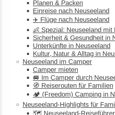
Planen & Packen
Einreise nach Neuseeland
✈️ Flüge nach Neuseeland
👶 Spezial: Neuseeland mit
Sicherheit & Gesundheit in
Unterkünfte in Neuseeland
Kultur, Natur & Alltag in Ne
Neuseeland im Camper
Camper mieten
🚐 Im Camper durch Neuse
🧭 Reiserouten für Familien
🏕️ (Freedom) Camping in 
Neuseeland-Highlights für Fami
🗺️ Neuseeland-Reiseführer