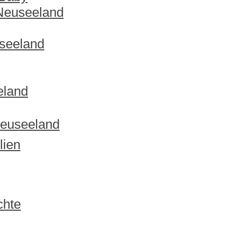
 Neuseeland
useeland
eland
Neuseeland
lien
chte