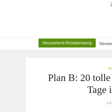
Neuseeland-Reiseberatung
Neusee
Ne
Plan B: 20 toll
Tage 
4 K