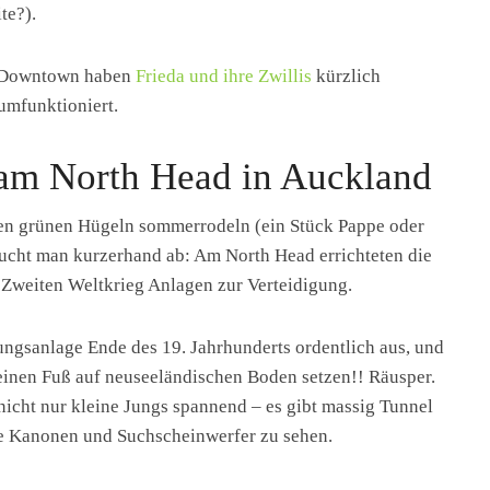
te?).
um Downtown haben
Frieda und ihre Zwillis
kürzlich
umfunktioniert.
am North Head in Auckland
en grünen Hügeln sommerrodeln (ein Stück Pappe oder
taucht man kurzerhand ab: Am North Head errichteten die
 Zweiten Weltkrieg Anlagen zur Verteidigung.
ungsanlage Ende des 19. Jahrhunderts ordentlich aus, und
seinen Fuß auf neuseeländischen Boden setzen!! Räusper.
nicht nur kleine Jungs spannend – es gibt massig Tunnel
lte Kanonen und Suchscheinwerfer zu sehen.