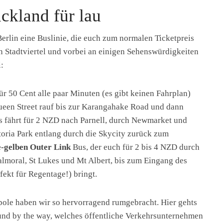
ckland für lau
Berlin eine Buslinie, die euch zum normalen Ticketpreis
 Stadtviertel und vorbei an einigen Sehenswürdigkeiten
i:
ür 50 Cent alle paar Minuten (es gibt keinen Fahrplan)
een Street rauf bis zur Karangahake Road und dann
 fährt für 2 NZD nach Parnell, durch Newmarket und
ria Park entlang durch die Skycity zurück zum
-gelben Outer Link
Bus, der euch für 2 bis 4 NZD durch
lmoral, St Lukes und Mt Albert, bis zum Eingang des
kt für Regentage!) bringt.
ole haben wir so hervorragend rumgebracht. Hier gehts
nd by the way, welches öffentliche Verkehrsunternehmen