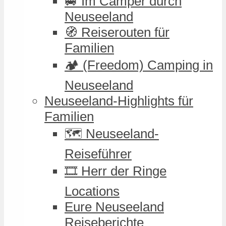
🚐 Im Camper durch
Neuseeland
🧭 Reiserouten für
Familien
🏕️ (Freedom) Camping in
Neuseeland
Neuseeland-Highlights für
Familien
🗺️ Neuseeland-
Reiseführer
🎞️ Herr der Ringe
Locations
Eure Neuseeland
Reiseberichte