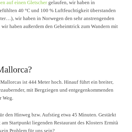
en auf einen Gletscher
gelaufen, wir haben in
fühlten 40 °C und 100 % Luftfeuchtigkeit überstanden
ter…), wir haben in Norwegen den sehr anstrengenden
d wir haben außerdem den Geheimtrick zum Wandern mit
Mallorca?
llorcas ist 444 Meter hoch. Hinauf führt ein breiter,
 bezaubernder, mit Bergziegen und entgegenkommenden
er Weg.
ür den Hinweg bzw. Aufstieg etwa 45 Minuten. Gestärkt
t am Startpunkt liegenden Restaurant des Klosters Ermità
 kein Problem für uns sein?