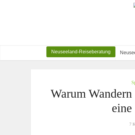
Neuseeland-Reiseberatung
Neusee
S
Warum Wandern m
eine 
7 