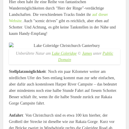
Hier oben habt ihr eine Reihe von fantastischen
Wandermöglichkeiten durch “Herr der Ringe”-verdächtige
Landschaften. Die verschiedenen Tracks findet ihr
auf dieser
Website
. Auch “scenic drives” gibt es reichlich, aber eben auf
Schotter. Und Achtung, es gibt keine Tankstellen in der Nähe und
kaum Handy-Empfang!
Unberührte Natur am
Lake Coleridge
©
James
unter
Public
Domain
Stellplatzmöglichkeit
: Noch ein paar Kilometer weiter am
nördlichen Ufer des Sees entlang kommt man zur sehr einfachen,
aber dafür auch kostenlosen Harper River Campsite – das bedeutet
aber mindestens noch eine halbe Stunde Fahrt auf fiesem Schotter.
Besser schlaft ihr, wenn ihr die halbe Stunde zurück zur Rakaia
Gorge Campsite fahrt.
Anfahrt
: Von Christchurch sind es etwa 100 km hierher, der
Großteil der Strecke ist dieselbe wie zur Rakaia Gorge. Kurz vor
der Brücke zweigt in Windwhistle rechts die Coleridge Road ab.