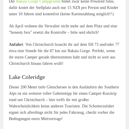
Der
Rakaia Gorge Campground
bietet zwar keine Powered Sites,
dafür kostet der Stellplatz auch nur 15 NZ$ pro Person und Kinder
unter 10 Jahren sind kostenfrei (keine Kartenzahlung möglich!!).
Ab April wohnen die Verwalter nicht mehr auf dem Platz und eine
“honesty box” ersetzt die Kontrolle – bitte seid ehrlich!
Anfahrt
: Von Christchurch braucht ihr auf dem SH 73 und/oder 77
etwa eine Stunde für die 87 km zur Rakaia Gorge. Perfekt, wenn
ihr euren Camper gerade übernommen habt und nicht so weit aus
Christchurch hinaus fahren wollt!
Lake Coleridge
Dieser 200 Meter tiefe Gletschersee in den Ausläufern der Southern
Alps ist ein weiterer toller Geheimtipp für einen Camper-Kurztrip
rund um Christchurch – hier trefft ihr mit großer
Wahrscheinlichkeit keine anderen Touristen. Die Schotterzufahrt
eignet sich allerdings nicht für jedes Fahrzeug, checkt vorher die
Bedingungen eures Mietvertrags!