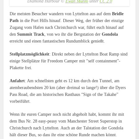
Diamond Harbour ©
Ewan Munro
unter
CC 2.0
Die meisten Besucher wandern von Lyttelton aus auf dem
Bridle
Path
in die Port Hills hinauf. Dieser Weg, der früher der einzige
Zugang vom Hafen nach Christchurch war, führt euch hinauf auf
den
Summit Track
, von wo ihr die Bergstation der
Gondola
erreicht und einen fantastischen Rundumblick genießt.
Stellplatzmöglichkeit
: Direkt neben der Lyttelton Boat Ramp sind
einige Stellplätze für Freedom Camper mit “self containment”-
Plakette frei.
Anfahrt
: Am schnellsten geht es 12 km durch den Tunnel, am
atemberaubendsten 20 km (aber dreimal so lange!) über die Dyers
Pass Road, die am historischen Rasthaus “Sign of the Takahe”
vorbeiführt.
Wenn ihr euren Camper noch nicht abgeholt habt, kommt ihr mit
dem Bus Nr. 28 easy-peasy vom Manchester Street Superstop in
Christchurch nach Lyttelton. Auch an der Talstation der Gondola
hält dieser Bus, so dass ihr eine schöne Runde machen könnt.