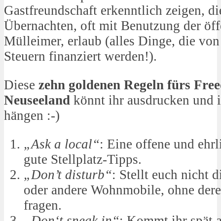
Gastfreundschaft erkenntlich zeigen, di
Übernachten, oft mit Benutzung der öff
Mülleimer, erlaub (alles Dinge, die v
Steuern finanziert werden!).
Diese
zehn goldenen Regeln fürs Fr
Neuseeland
könnt ihr ausdrucken und 
hängen :-)
„Ask a local“
: Eine offene und ehrl
gute Stellplatz-Tipps.
„Don’t disturb“
: Stellt euch nicht 
oder andere Wohnmobile, ohne der
fragen.
„Don‘t sneak in“
: Kommt ihr spät 