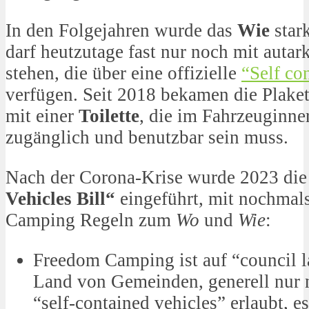
In den Folgejahren wurde das
Wie
star
darf heutzutage fast nur noch mit auta
stehen, die über eine offizielle
“Self co
verfügen. Seit 2018 bekamen die Plake
mit einer
Toilette
, die im Fahrzeuginner
zugänglich und benutzbar sein muss.
Nach der Corona-Krise wurde 2023 di
Vehicles Bill“
eingeführt, mit nochmal
Camping Regeln zum
Wo
und
Wie
:
Freedom Camping ist auf “council l
Land von Gemeinden, generell nur no
“self-contained vehicles” erlaubt, es