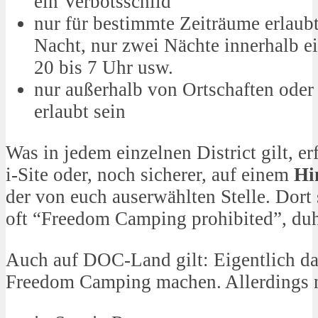
ein Verbotsschild
nur für bestimmte Zeiträume erlaubt 
Nacht, nur zwei Nächte innerhalb e
20 bis 7 Uhr usw.
nur außerhalb von Ortschaften ode
erlaubt sein
Was in jedem einzelnen District gilt, erf
i-Site oder, noch sicherer, auf einem
Hi
der von euch auserwählten Stelle. Dort 
oft “Freedom Camping prohibited”, du
Auch auf DOC-Land gilt: Eigentlich da
Freedom Camping machen. Allerdings n