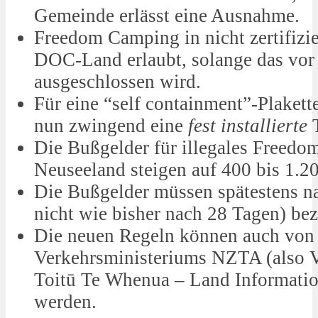
Gemeinde erlässt eine Ausnahme.
Freedom Camping in nicht zertifizie
DOC-Land erlaubt, solange das vor O
ausgeschlossen wird.
Für eine “self containment”-Plakett
nun zwingend eine
fest installierte
T
Die Bußgelder für illegales Freed
Neuseeland steigen auf 400 bis 1.2
Die Bußgelder müssen spätestens n
nicht wie bisher nach 28 Tagen) bez
Die neuen Regeln können auch von 
Verkehrsministeriums NZTA (also V
Toitū Te Whenua – Land Informatio
werden.