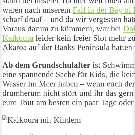
stand bei unserer Tochter weit oben auf
waren nach unserem
Fail in der Bay of
scharf drauf – und da wir vergessen hat
Voraus darum zu kümmern, war bei
Dol
Kaikoura
leider kein freier Slot mehr 
Akaroa auf der Banks Peninsula hatten 
Ab dem Grundschulalter
ist Schwimme
eine spannende Sache für Kids, die kei
Wasser im Meer haben – wenn euch de
drumherum nicht stört und ihr das gern 
eure Tour am besten ein paar Tage ode