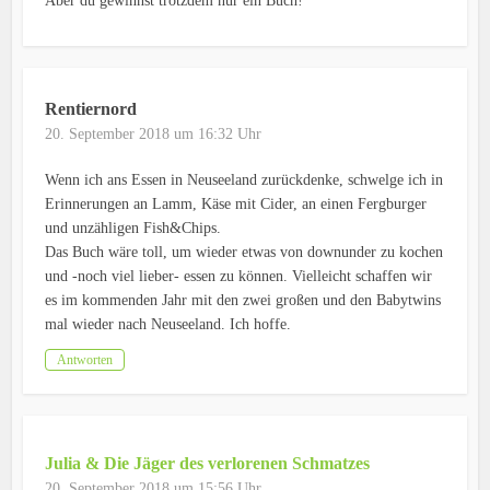
Aber du gewinnst trotzdem nur ein Buch!
Rentiernord
20. September 2018 um 16:32 Uhr
Wenn ich ans Essen in Neuseeland zurückdenke, schwelge ich in
Erinnerungen an Lamm, Käse mit Cider, an einen Fergburger
und unzähligen Fish&Chips.
Das Buch wäre toll, um wieder etwas von downunder zu kochen
und -noch viel lieber- essen zu können. Vielleicht schaffen wir
es im kommenden Jahr mit den zwei großen und den Babytwins
mal wieder nach Neuseeland. Ich hoffe.
Antworten
Julia & Die Jäger des verlorenen Schmatzes
20. September 2018 um 15:56 Uhr