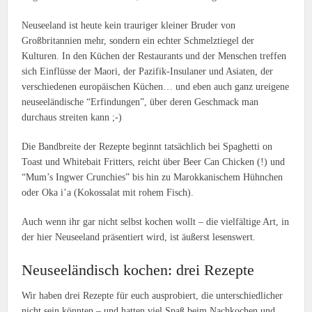
Neuseeland ist heute kein trauriger kleiner Bruder von
Großbritannien mehr, sondern ein echter Schmelztiegel der
Kulturen. In den Küchen der Restaurants und der Menschen treffen
sich Einflüsse der Maori, der Pazifik-Insulaner und Asiaten, der
verschiedenen europäischen Küchen… und eben auch ganz ureigene
neuseeländische “Erfindungen”, über deren Geschmack man
durchaus streiten kann ;-)
Die Bandbreite der Rezepte beginnt tatsächlich bei Spaghetti on
Toast und Whitebait Fritters, reicht über Beer Can Chicken (!) und
“Mum’s Ingwer Crunchies” bis hin zu Marokkanischem Hühnchen
oder Oka i’a (Kokossalat mit rohem Fisch).
Auch wenn ihr gar nicht selbst kochen wollt – die vielfältige Art, in
der hier Neuseeland präsentiert wird, ist äußerst lesenswert.
Neuseeländisch kochen: drei Rezepte
Wir haben drei Rezepte für euch ausprobiert, die unterschiedlicher
nicht sein könnten – und hatten viel Spaß beim Nachkochen und