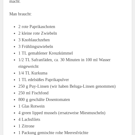
macht.
Man braucht:
2 rote Paprikaschoten
2 kleine rote Zwiebeln
3 Knoblauchzehen
3 Frühlingszwiebeln
1 TL gemahlener Kreuzkümmel
1/2 TL Safranfäden, ca. 30 Minuten in 100 ml Wasser
eingeweicht
1/4 TL Kurkuma
1 TL edelsüßes Paprikapulver
250 g Puy-Linsen (wir haben Beluga-Linsen genommen)
250 ml Fischfond
800 g geschälte Dosentomaten
1 Glas Rotwein
4 green lipped mussels (ersatzweise Miesmuscheln)
4 Lachsfilets
1 Zitrone
1 Packung gemischte rohe Meeresfrüchte