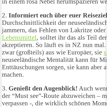
in einem rosa Nebel herumspazieren we
2.
Informiert euch über euer Reiseziel
Durchschnittlichkeit der neuseeländisc
jammern, das Fehlen von Lakritze oder
Lebensmittel
, solltet ihr das als Teil 
akzeptieren. So läuft es in NZ nun mal
zwar (großteils) aus wie Europäer, sie
s
neuseeländische Mentalität kann für M
Enttäuschungen sorgen, sie kann aber a
machen.
3.
Genießt den Augenblick!
Auch wenn 
der “Must see”-Route abzuweichen – m
verpassen -, die wirklich schönen Mo