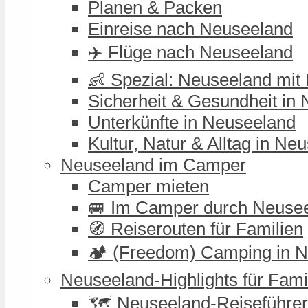
Planen & Packen
Einreise nach Neuseeland
✈️ Flüge nach Neuseeland
👶 Spezial: Neuseeland mit
Sicherheit & Gesundheit in
Unterkünfte in Neuseeland
Kultur, Natur & Alltag in Ne
Neuseeland im Camper
Camper mieten
🚐 Im Camper durch Neuse
🧭 Reiserouten für Familien
🏕️ (Freedom) Camping in 
Neuseeland-Highlights für Fami
🗺️ Neuseeland-Reiseführer