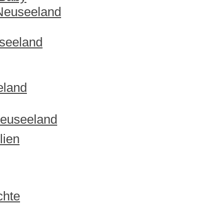
 Neuseeland
useeland
eland
Neuseeland
lien
chte