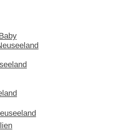
 Baby
 Neuseeland
useeland
eland
Neuseeland
lien