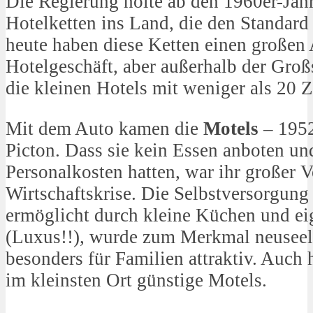
Die Regierung holte ab den 1960er-Jahr
Hotelketten ins Land, die den Standard
heute haben diese Ketten einen großen 
Hotelgeschäft, aber außerhalb der Gro
die kleinen Hotels mit weniger als 20 
Mit dem Auto kamen die
Motels
– 1952 
Picton. Dass sie kein Essen anboten un
Personalkosten hatten, war ihr großer Vo
Wirtschaftskrise. Die Selbstversorgung
ermöglicht durch kleine Küchen und e
(Luxus!!), wurde zum Merkmal neuseelä
besonders für Familien attraktiv. Auch 
im kleinsten Ort günstige Motels.