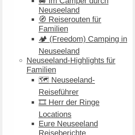
🚐 Im Camper durch
Neuseeland
🧭 Reiserouten für
Familien
🏕️ (Freedom) Camping in
Neuseeland
Neuseeland-Highlights für
Familien
🗺️ Neuseeland-
Reiseführer
🎞️ Herr der Ringe
Locations
Eure Neuseeland
Reiseberichte