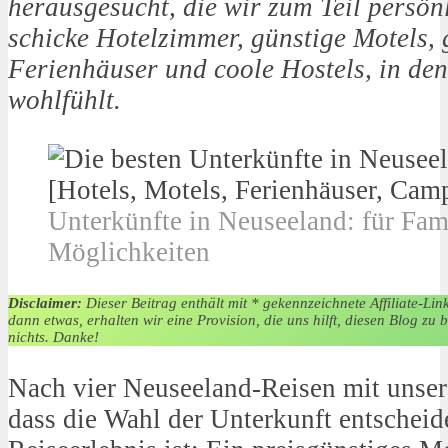
herausgesucht, die wir zum Teil persön
schicke Hotelzimmer, günstige Motels,
Ferienhäuser und coole Hostels, in den
wohlfühlt.
Unterkünfte in Neuseeland: für Fami
Möglichkeiten
Disclaimer:
Dieser Beitrag enthält mit * gekennzeichnete Affiliate-Lin
dann etwas, erhalten wir eine Provision, die uns hilft, diesen Blog zu 
nichts. Danke!
Nach vier Neuseeland-Reisen mit unser
dass die Wahl der Unterkunft entscheid