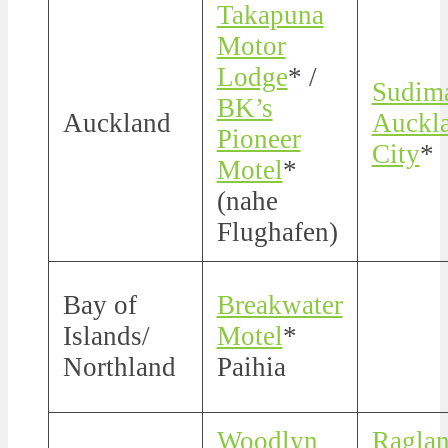
Takapuna
Motor
Lodge
* /
Sudim
BK’s
Auckland
Auckl
Pioneer
City
*
Motel
*
(nahe
Flughafen)
Bay of
Breakwater
Islands/
Motel
*
Northland
Paihia
Woodlyn
Ragla