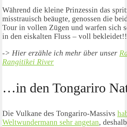
Während die kleine Prinzessin das spri
misstrauisch beäugte, genossen die bei
Tour in vollen Zügen und warfen sich 
in den eiskalten Fluss – voll bekleidet!!
-> Hier erzähle ich mehr über unser
Ra
Rangitikei River
…in den Tongariro Nat
Die Vulkane des Tongariro-Massivs
ha
Weltwundermann sehr angetan
, deshal