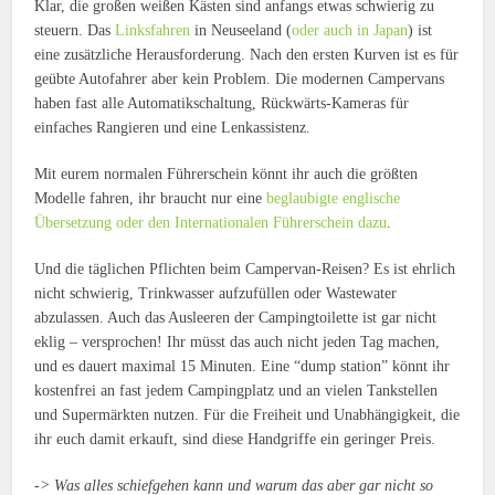
Klar, die großen weißen Kästen sind anfangs etwas schwierig zu
steuern. Das
Linksfahren
in Neuseeland (
oder auch in Japan
) ist
eine zusätzliche Herausforderung. Nach den ersten Kurven ist es für
geübte Autofahrer aber kein Problem. Die modernen Campervans
haben fast alle Automatikschaltung, Rückwärts-Kameras für
einfaches Rangieren und eine Lenkassistenz.
Mit eurem normalen Führerschein könnt ihr auch die größten
Modelle fahren, ihr braucht nur eine
beglaubigte englische
Übersetzung oder den Internationalen Führerschein dazu
.
Und die täglichen Pflichten beim Campervan-Reisen? Es ist ehrlich
nicht schwierig, Trinkwasser aufzufüllen oder Wastewater
abzulassen. Auch das Ausleeren der Campingtoilette ist gar nicht
eklig – versprochen! Ihr müsst das auch nicht jeden Tag machen,
und es dauert maximal 15 Minuten. Eine “dump station” könnt ihr
kostenfrei an fast jedem Campingplatz und an vielen Tankstellen
und Supermärkten nutzen. Für die Freiheit und Unabhängigkeit, die
ihr euch damit erkauft, sind diese Handgriffe ein geringer Preis.
-> Was alles schiefgehen kann und warum das aber gar nicht so