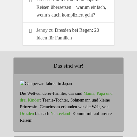
Reisen übersetzen – warum einfach,
wenn’s auch kompliziert geht?
Jenny
zu
Dresden bei Regen: 20
Ideen für Familien
Das sind wir!
Die Weltwunderer-Familie, das sind
Mama, Papa und
drei Kinder
: Teenie-Tochter, Sohnemann und kleine
Prinzessin. Gemeinsam erkunden wir die Welt, von
Dresden
bis nach
Neuseeland.
Kommt mit auf unsere
Reisen!