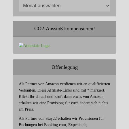
CO2-Ausstoß kompensieren!
Offenlegung
Als Partner von Amazon verdienen wir an qualifizierten
Verkäufen. Diese Affiliate-Links sind mit * markiert.
Klickt ihr darauf und kauft dann etwas von Amazon,
erhalten wir eine Provision; für euch ändert sich nichts
am Preis.
Als Partner von Stay22 erhalten wir Provisionen für
Buchungen bei Booking.com, Expedia.de,